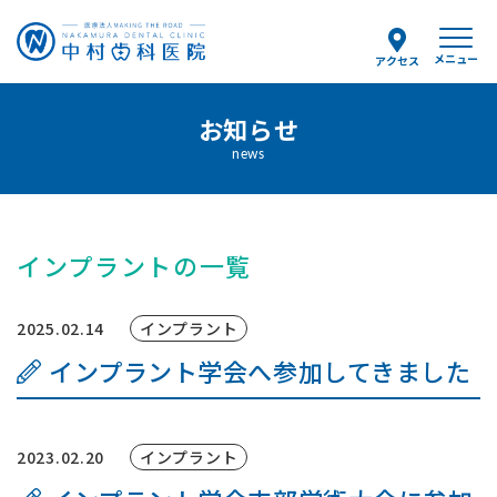
メニュー
アクセス
予約のお電話はこちらから
お知らせ
0154-25-8036
news
tel.
（受付時間）
月〜金 9:00〜12:30/14:00〜18:00
土曜 9:00〜13:00
インプラントの一覧
当院について
2025.02.14
インプラント
インプラント学会へ参加してきました
スタッフ紹介
診療案内
2023.02.20
インプラント