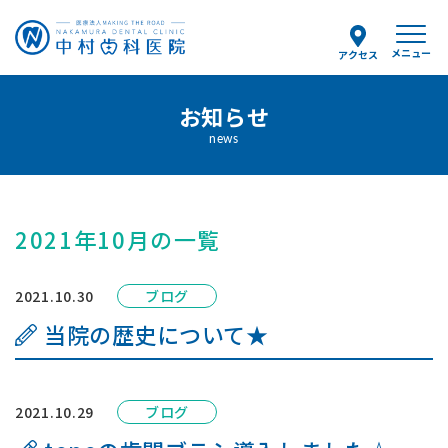
メニュー
アクセス
予約のお電話はこちらから
お知らせ
0154-25-8036
news
tel.
（受付時間）
月〜金 9:00〜12:30/14:00〜18:00
土曜 9:00〜13:00
2021年10月の一覧
当院について
2021.10.30
ブログ
当院の歴史について★
スタッフ紹介
診療案内
2021.10.29
ブログ