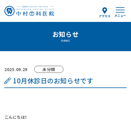
メニュー
アクセス
予約のお電話はこちらから
お知らせ
0154-25-8036
news
tel.
（受付時間）
月〜金 9:00〜12:30/14:00〜18:00
土曜 9:00〜13:00
2025.09.29
未分類
10月休診日のお知らせです
当院について
スタッフ紹介
こんにちは！
診療案内