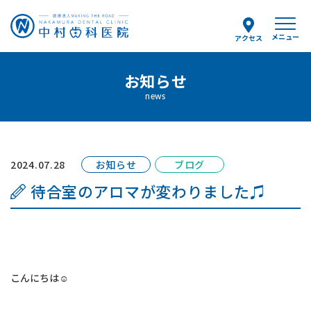
メニュー
アクセス
予約のお電話はこちらから
お知らせ
0154-25-8036
news
tel.
（受付時間）
月〜金 9:00〜12:30/14:00〜18:00
土曜 9:00〜13:00
2024.07.28
お知らせ
ブログ
待合室のアロマが変わりました♫
当院について
スタッフ紹介
こんにちは☺️
診療案内