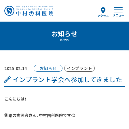
メニュー
アクセス
予約のお電話はこちらから
お知らせ
0154-25-8036
news
tel.
（受付時間）
月〜金 9:00〜12:30/14:00〜18:00
土曜 9:00〜13:00
2025.02.14
お知らせ
インプラント
インプラント学会へ参加してきました
当院について
こんにちは！
スタッフ紹介
釧路の歯医者さん、中村歯科医院です😊
診療案内