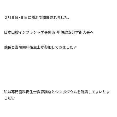
はじめての方へ
よくあるご質問
２月８日・９日に横浜で開催されました、
お知らせ
日本口腔インプラント学会関東・甲信越支部学術大会へ
交通アクセス
院長と当院歯科衛生士が参加してきました🦴
お問い合わせ
私は専門歯科衛生士教育講座とシンポジウムを聴講してまいりま
した🦷